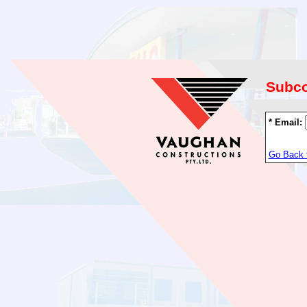
Subco
* Email:
Go Back 